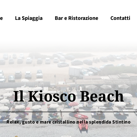
e
La Spiaggia
Bar e Ristorazione
Contatti
Il Kiosco Beach
Relax, gusto e mare cristallino nella splendida Stintino