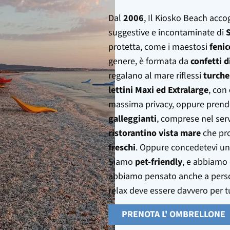
Dal
2006
, Il Kiosko Beach accog
suggestive e incontaminate di
protetta, come i maestosi
fenic
genere, è formata da
confetti 
regalano al mare riflessi
turches
lettini Maxi ed Extralarge
, con
massima privacy, oppure prende
galleggianti
, comprese nel serv
ristorantino vista mare
che pro
freschi
. Oppure concedetevi un 
Siamo
pet-friendly
, e abbiamo 
abbiamo pensato anche a person
relax deve essere davvero per tu
PRENOTA L' OMBRELLONE